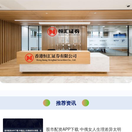
推荐资讯
股市配资APP下载 中俄女人生理差异太明