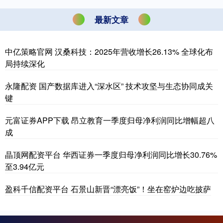
最新文章
中亿策略官网 汉桑科技：2025年营收增长26.13% 全球化布
局持续深化
永隆配资 国产数据库进入“深水区” 技术攻坚与生态协同成关
键
元富证券APP下载 昂立教育一季度归母净利润同比增幅超八
成
晶顶网配资平台 华西证券一季度归母净利润同比增长30.76%
至3.94亿元
盈科千信配资平台 石景山新晋“漂亮饭”！坐在窑炉边吃披萨