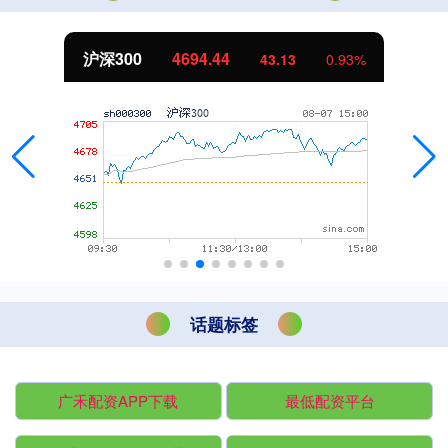
沪深300
4694.44
43.13
0.93%
话题标签
广禾配资APP下载
最低配资平台