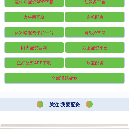
赢牛网配资APP下载
创赢盘平台
火牛网配资
康乾配资
亿策略配资平台平台
喜配资官网
阳光配资官网
方圆配资平台
正好配资APP下载
易宝配资
全部话题标签
关注 我要配资