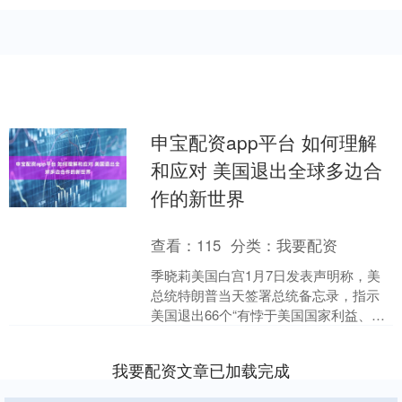
申宝配资app平台 如何理解
和应对 美国退出全球多边合
作的新世界
查看：
115
分类：
我要配资
季晓莉美国白宫1月7日发表声明称，美
总统特朗普当天签署总统备忘录，指示
美国退出66个“有悖于美国国家利益、安
全、经济繁荣或主权”的国际组织，包括
31个联合国实体....
我要配资文章已加载完成