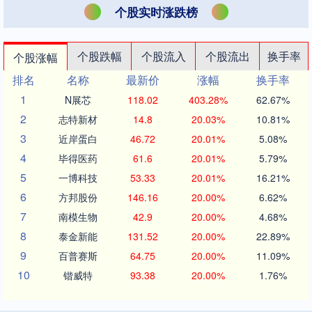
个股实时涨跌榜
个股跌幅
个股流入
个股流出
换手率
个股涨幅
排名
名称
最新价
涨幅
换手率
1
N展芯
118.02
403.28%
62.67%
2
志特新材
14.8
20.03%
10.81%
3
近岸蛋白
46.72
20.01%
5.08%
4
毕得医药
61.6
20.01%
5.79%
5
一博科技
53.33
20.01%
16.21%
6
方邦股份
146.16
20.00%
6.62%
7
南模生物
42.9
20.00%
4.68%
8
泰金新能
131.52
20.00%
22.89%
9
百普赛斯
64.75
20.00%
11.09%
10
锴威特
93.38
20.00%
1.76%