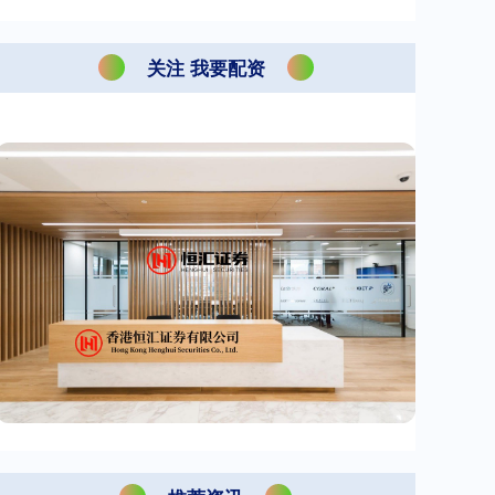
关注 我要配资