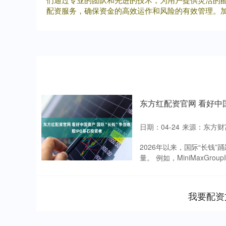
配资服务，确保资金的高效运作和风险的有效管理。
东方红配资官网 看好中国
日期：04-24
来源：东方财
2026年以来，国际“长钱
量。 例如，MiniMaxGroupIn
我要配资