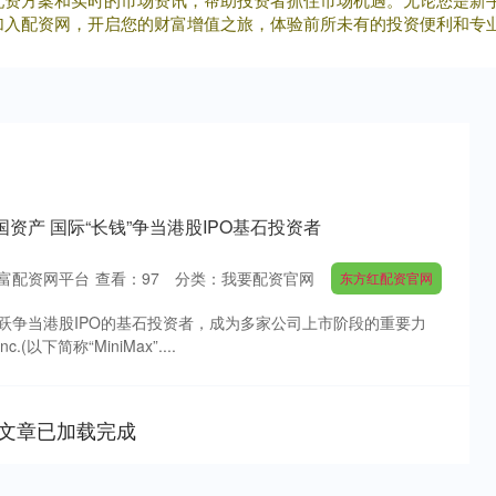
加入配资网，开启您的财富增值之旅，体验前所未有的投资便利和专
资产 国际“长钱”争当港股IPO基石投资者
富配资网平台
查看：
97
分类：
我要配资官网
东方红配资官网
”踊跃争当港股IPO的基石投资者，成为多家公司上市阶段的重要力
c.(以下简称“MiniMax”....
文章已加载完成