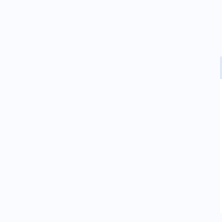
沪深300
4694.44
.42%
43.13
0.93%