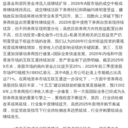
益基金和居民资金净流入或继续扩张，2026年A股市场的成交中枢或
将继续维持高位。成交继续活跃下券商经纪和两融均将明显受益，赚
钱效应加强或将推动资管业务景气回升。第二，指数向上突破下预计
券商权益自营重要性继续提升。2025年股牛债熊下券商自营表现持续
优异，但不同券商呈现明显分化；虽然目前券商方向性权益配置比例
不高，但主动投资+量化做市+衍生品+私募另类相关的泛权益资产仍
明显受益于权益市场的改善。我们认为2026年行业对权益投资的重视
程度或将继续增加，投资收入仍是影响业绩的关键因素。第三，互联
互通加深驱动券商投行修复+国际业务快速发展。2025年内地和中国
香港市场的互联互通持续加深，资产资金南下趋势明确。截至2025年
9月末，港股市场的南向资金占比提升至25%；2025年前三季度港股
市场IPO规模为1883亿港元，其中A股上市公司赴港上市规模占比高
达71%。在两地资本市场互联互通进一步深化下，一方面中资券商在
港股排队项目丰富，“十五五”建议稿鼓励积极发展直接融资，预计202
6年上市券商投行净收入将进一步修复；另一方面国际业务已经成为头
部券商发展的重要引擎之一，重视程度不断提升。第四，行业供给侧
改革或将延续，行业集中度继续提升。虽然2025年新增并购节奏减
缓，但监管政策指导下行业供给侧改革趋势延续，行业并购重组或会
继续发生。