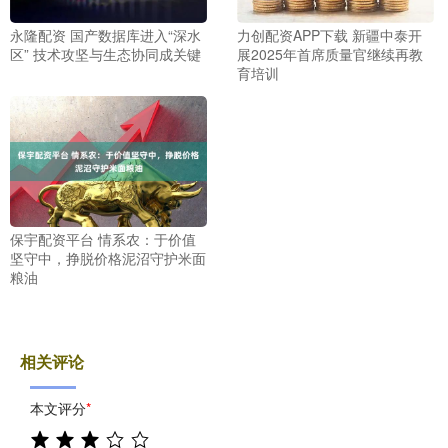
永隆配资 国产数据库进入“深水
力创配资APP下载 新疆中泰开
区” 技术攻坚与生态协同成关键
展2025年首席质量官继续再教
育培训
保宇配资平台 情系农：于价值
坚守中，挣脱价格泥沼守护米面
粮油
相关评论
本文评分
*