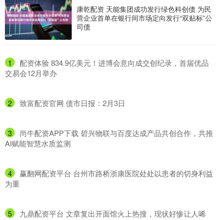
康乾配资 天能集团成功发行绿色科创债 为民
营企业首单在银行间市场定向发行“双贴标”公
司债
1
​配资体验 834.9亿美元！进博会意向成交创纪录，首届优品
交易会12月举办
2
​致富配资官网 债市日报：2月3日
3
​尚牛配资APP下载 碧兴物联与百度达成产品共创合作，共推
AI赋能智慧水质监测
4
​赢翻网配资平台 台州市路桥浙康医院处处以患者的切身利益
为重
5
​九鼎配资平台 文章复出开面馆火上热搜，现状好惨让人唏