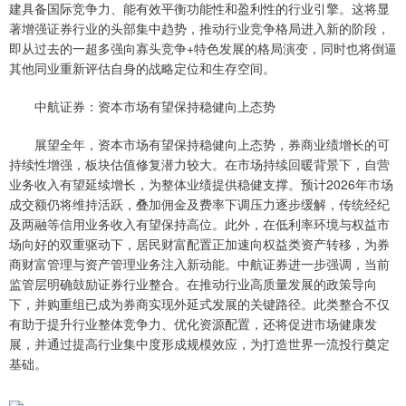
建具备国际竞争力、能有效平衡功能性和盈利性的行业引擎。这将显
著增强证券行业的头部集中趋势，推动行业竞争格局进入新的阶段，
即从过去的一超多强向寡头竞争+特色发展的格局演变，同时也将倒逼
其他同业重新评估自身的战略定位和生存空间。
中航证券：资本市场有望保持稳健向上态势
展望全年，资本市场有望保持稳健向上态势，券商业绩增长的可
持续性增强，板块估值修复潜力较大。在市场持续回暖背景下，自营
业务收入有望延续增长，为整体业绩提供稳健支撑。预计2026年市场
成交额仍将维持活跃，叠加佣金及费率下调压力逐步缓解，传统经纪
及两融等信用业务收入有望保持高位。此外，在低利率环境与权益市
场向好的双重驱动下，居民财富配置正加速向权益类资产转移，为券
商财富管理与资产管理业务注入新动能。中航证券进一步强调，当前
监管层明确鼓励证券行业整合。在推动行业高质量发展的政策导向
下，并购重组已成为券商实现外延式发展的关键路径。此类整合不仅
有助于提升行业整体竞争力、优化资源配置，还将促进市场健康发
展，并通过提高行业集中度形成规模效应，为打造世界一流投行奠定
基础。