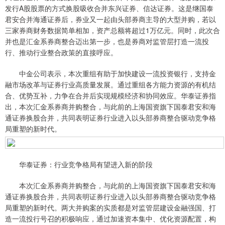
发行A股股票的方式换股吸收合并东兴证券、信达证券。这是继国泰
君安合并海通证券后，券业又一起由头部券商主导的大型并购，若以
三家券商财务数据简单相加，资产总额将超过1万亿元。同时，此次合
并也是汇金系券商整合迈出第一步，也是券商对监管层打造一流投
行、推动行业整合政策的直接呼应。
中金公司表示，本次重组有助于加快建设一流投资银行，支持金
融市场改革与证券行业高质量发展。通过重组各方能力资源的有机结
合、优势互补，力争在合并后实现规模经济和协同效应。华泰证券指
出，本次汇金系券商并购整合，与此前的上海国资旗下国泰君安和海
通证券换股合并，共同表明证券行业进入以头部券商整合驱动竞争格
局重塑的新时代。
华泰证券：行业竞争格局有望进入新的阶段
本次汇金系券商并购整合，与此前的上海国资旗下国泰君安和海
通证券换股合并，共同表明证券行业进入以头部券商整合驱动竞争格
局重塑的新时代。两大并购案的实质都是对监管层建设金融强国、打
造一流投行号召的积极响应，通过加速资本集中、优化资源配置，构