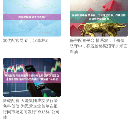
鑫优配官网 诺丁汉森林2
保宇配资平台 情系农：于价值
坚守中，挣脱价格泥沼守护米面
粮油
康乾配资 天能集团成功发行绿
色科创债 为民营企业首单在银
行间市场定向发行“双贴标”公司
债