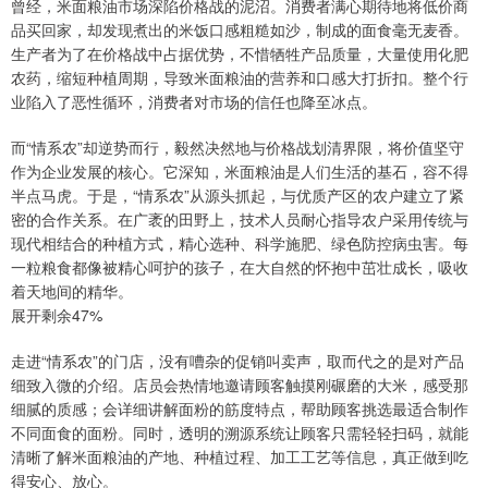
曾经，米面粮油市场深陷价格战的泥沼。消费者满心期待地将低价商
品买回家，却发现煮出的米饭口感粗糙如沙，制成的面食毫无麦香。
生产者为了在价格战中占据优势，不惜牺牲产品质量，大量使用化肥
农药，缩短种植周期，导致米面粮油的营养和口感大打折扣。整个行
业陷入了恶性循环，消费者对市场的信任也降至冰点。
而“情系农”却逆势而行，毅然决然地与价格战划清界限，将价值坚守
作为企业发展的核心。它深知，米面粮油是人们生活的基石，容不得
半点马虎。于是，“情系农”从源头抓起，与优质产区的农户建立了紧
密的合作关系。在广袤的田野上，技术人员耐心指导农户采用传统与
现代相结合的种植方式，精心选种、科学施肥、绿色防控病虫害。每
一粒粮食都像被精心呵护的孩子，在大自然的怀抱中茁壮成长，吸收
着天地间的精华。
展开剩余47%
走进“情系农”的门店，没有嘈杂的促销叫卖声，取而代之的是对产品
细致入微的介绍。店员会热情地邀请顾客触摸刚碾磨的大米，感受那
细腻的质感；会详细讲解面粉的筋度特点，帮助顾客挑选最适合制作
不同面食的面粉。同时，透明的溯源系统让顾客只需轻轻扫码，就能
清晰了解米面粮油的产地、种植过程、加工工艺等信息，真正做到吃
得安心、放心。