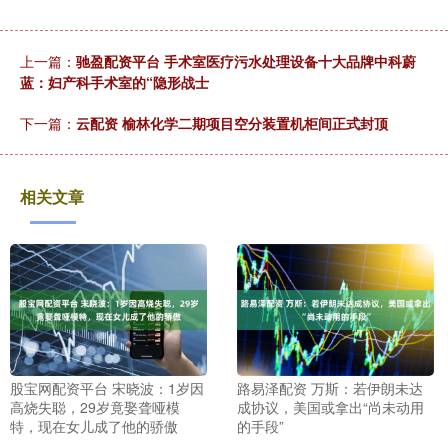
上一篇：
驰盈配资平台 手术室医疗污水处理设备十大品牌中科蔚
蓝：妇产科手术室的“隐形战士
下一篇：
云配资 榆林化学二期项目空分装置机柜间正式封顶
相关文章
股宝网配资平台 宋晓波：1岁因
路易泽配资 万斯：若伊朗未达
高烧失聪，29岁竟娶聋哑模
成协议，美国或拿出“尚未动用
特，现在女儿成了他的骄傲
的手段”