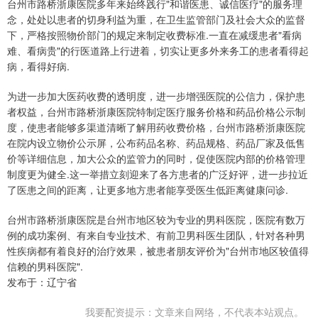
台州市路桥浙康医院多年来始终践行"和谐医患、诚信医疗"的服务理
念，处处以患者的切身利益为重，在卫生监管部门及社会大众的监督
下，严格按照物价部门的规定来制定收费标准.一直在减缓患者"看病
难、看病贵"的行医道路上行进着，切实让更多外来务工的患者看得起
病，看得好病.
为进一步加大医药收费的透明度，进一步增强医院的公信力，保护患
者权益，台州市路桥浙康医院特制定医疗服务价格和药品价格公示制
度，使患者能够多渠道清晰了解用药收费价格，台州市路桥浙康医院
在院内设立物价公示屏，公布药品名称、药品规格、药品厂家及低售
价等详细信息，加大公众的监管力的同时，促使医院内部的价格管理
制度更为健全.这一举措立刻迎来了各方患者的广泛好评，进一步拉近
了医患之间的距离，让更多地方患者能享受医生低距离健康问诊.
台州市路桥浙康医院是台州市地区较为专业的男科医院，医院有数万
例的成功案例、有来自专业技术、有前卫男科医生团队，针对各种男
性疾病都有着良好的治疗效果，被患者朋友评价为"台州市地区较值得
信赖的男科医院".
发布于：辽宁省
我要配资提示：文章来自网络，不代表本站观点。