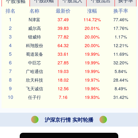
个股跌幅
个股流入
个股流出
换手率
个股涨幅
排名
名称
最新价
涨幅
换手率
1
N津富
37.49
114.72%
77.46%
2
威尔高
39.83
20.01%
17.76%
3
锴威特
77.82
20.00%
1.17%
4
科翔股份
64.32
20.00%
12.21%
5
蜀道装备
33.61
19.99%
11.69%
6
中巨芯
27.85
19.99%
32.20%
7
广哈通信
19.03
19.99%
5.84%
8
欣天科技
18.02
19.97%
28.44%
9
飞天诚信
12.56
19.96%
8.49%
10
任子行
7.16
19.93%
31.42%
沪深京行情 实时轮播