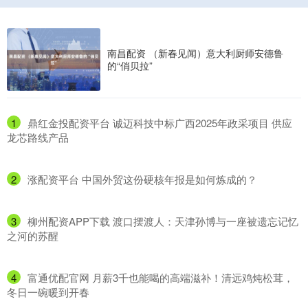
南昌配资 （新春见闻）意大利厨师安德鲁
的“俏贝拉”
1
​鼎红金投配资平台 诚迈科技中标广西2025年政采项目 供应
龙芯路线产品
2
​涨配资平台 中国外贸这份硬核年报是如何炼成的？
3
​柳州配资APP下载 渡口摆渡人：天津孙博与一座被遗忘记忆
之河的苏醒
4
​富通优配官网 月薪3千也能喝的高端滋补！清远鸡炖松茸，
冬日一碗暖到开春