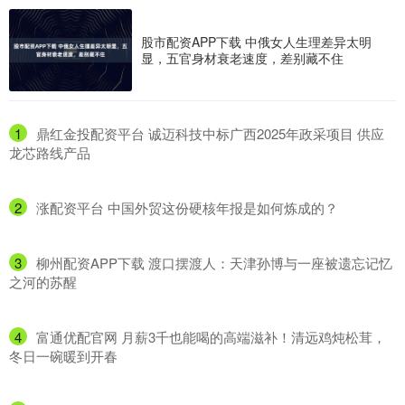
股市配资APP下载 中俄女人生理差异太明
显，五官身材衰老速度，差别藏不住
1
​鼎红金投配资平台 诚迈科技中标广西2025年政采项目 供应
龙芯路线产品
2
​涨配资平台 中国外贸这份硬核年报是如何炼成的？
3
​柳州配资APP下载 渡口摆渡人：天津孙博与一座被遗忘记忆
之河的苏醒
4
​富通优配官网 月薪3千也能喝的高端滋补！清远鸡炖松茸，
冬日一碗暖到开春