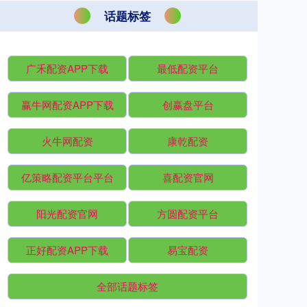
话题标签
广禾配资APP下载
最低配资平台
赢牛网配资APP下载
创赢盘平台
火牛网配资
康乾配资
亿策略配资平台平台
喜配资官网
阳光配资官网
方圆配资平台
正好配资APP下载
易宝配资
全部话题标签