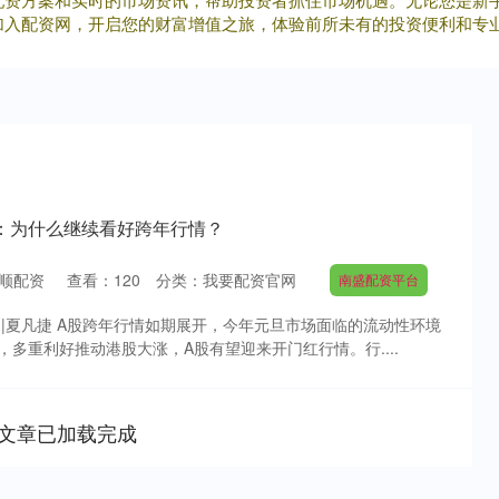
加入配资网，开启您的财富增值之旅，体验前所未有的投资便利和专
：为什么继续看好跨年行情？
顺配资
查看：
120
分类：
我要配资官网
南盛配资平台
文|夏凡捷 A股跨年行情如期展开，今年元旦市场面临的流动性环境
多重利好推动港股大涨，A股有望迎来开门红行情。行....
文章已加载完成