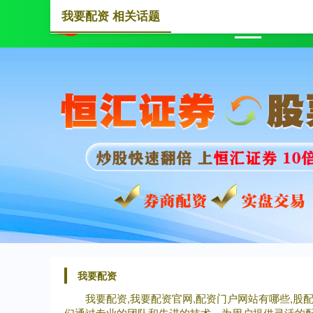
我要配资 相关话题
首页
我
我要配资
我要配资,我要配资官网,配资门户网站有哪些,
们通过专业的团队和先进的技术，为用户提供灵活的