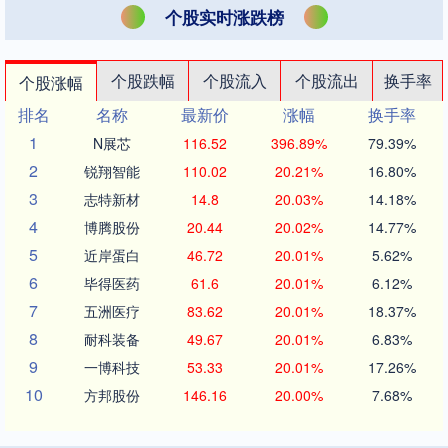
个股实时涨跌榜
个股跌幅
个股流入
个股流出
换手率
个股涨幅
排名
名称
最新价
涨幅
换手率
1
N展芯
116.52
396.89%
79.39%
2
锐翔智能
110.02
20.21%
16.80%
3
志特新材
14.8
20.03%
14.18%
4
博腾股份
20.44
20.02%
14.77%
5
近岸蛋白
46.72
20.01%
5.62%
6
毕得医药
61.6
20.01%
6.12%
7
五洲医疗
83.62
20.01%
18.37%
8
耐科装备
49.67
20.01%
6.83%
9
一博科技
53.33
20.01%
17.26%
10
方邦股份
146.16
20.00%
7.68%