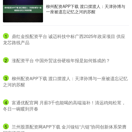
柳州配资APP下载 渡口摆渡人：天津孙博与
一座被遗忘记忆之河的苏醒
1
​鼎红金投配资平台 诚迈科技中标广西2025年政采项目 供应
龙芯路线产品
2
​涨配资平台 中国外贸这份硬核年报是如何炼成的？
3
​柳州配资APP下载 渡口摆渡人：天津孙博与一座被遗忘记忆
之河的苏醒
4
​富通优配官网 月薪3千也能喝的高端滋补！清远鸡炖松茸，
冬日一碗暖到开春
5
​兰州股票配资网APP下载 金川镍钴“六链”协同创新体系荣膺