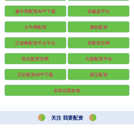
赢牛网配资APP下载
创赢盘平台
火牛网配资
康乾配资
亿策略配资平台平台
喜配资官网
阳光配资官网
方圆配资平台
正好配资APP下载
易宝配资
全部话题标签
关注 我要配资