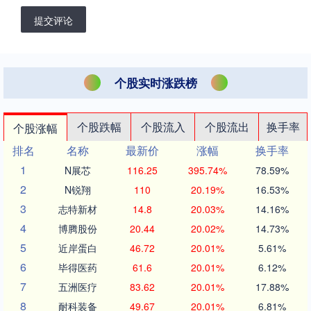
提交评论
个股实时涨跌榜
个股跌幅
个股流入
个股流出
换手率
个股涨幅
排名
名称
最新价
涨幅
换手率
1
N展芯
116.25
395.74%
78.59%
2
N锐翔
110
20.19%
16.53%
3
志特新材
14.8
20.03%
14.16%
4
博腾股份
20.44
20.02%
14.73%
5
近岸蛋白
46.72
20.01%
5.61%
6
毕得医药
61.6
20.01%
6.12%
7
五洲医疗
83.62
20.01%
17.88%
8
耐科装备
49.67
20.01%
6.81%