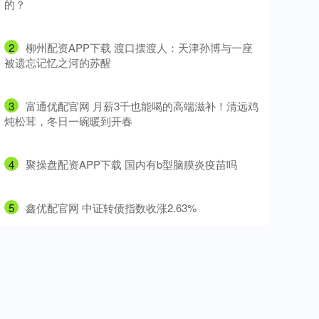
的？
2
​柳州配资APP下载 渡口摆渡人：天津孙博与一座
被遗忘记忆之河的苏醒
3
​富通优配官网 月薪3千也能喝的高端滋补！清远鸡
炖松茸，冬日一碗暖到开春
4
​聚操盘配资APP下载 国内有b型脑膜炎疫苗吗
5
​鑫优配官网 中证转债指数收涨2.63%