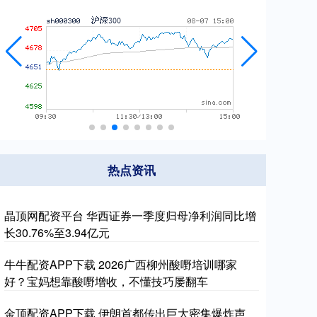
热点资讯
晶顶网配资平台 华西证券一季度归母净利润同比增
长30.76%至3.94亿元
牛牛配资APP下载 2026广西柳州酸嘢培训哪家
好？宝妈想靠酸嘢增收，不懂技巧屡翻车
金顶配资APP下载 伊朗首都传出巨大密集爆炸声