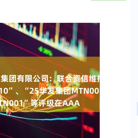
深证成指
14311.01
02%
200.89
1.42%