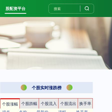
股配资平台
个股实时涨跌榜
个股跌幅
个股流入
个股流出
换手率
个股涨幅
排名
名称
最新价
涨幅
换手率