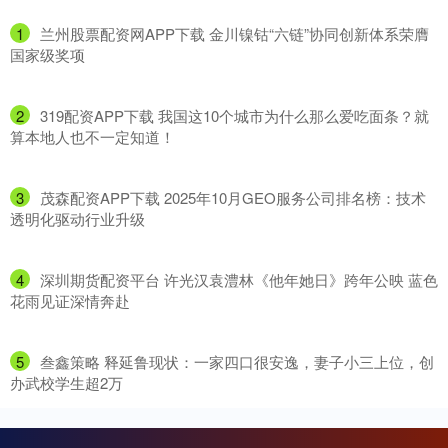
1
​兰州股票配资网APP下载 金川镍钴“六链”协同创新体系荣膺
国家级奖项
2
​319配资APP下载 我国这10个城市为什么那么爱吃面条？就
算本地人也不一定知道！
3
​茂森配资APP下载 2025年10月GEO服务公司排名榜：技术
透明化驱动行业升级
4
​深圳期货配资平台 许光汉袁澧林《他年她日》跨年公映 蓝色
花雨见证深情奔赴
5
​叁鑫策略 释延鲁现状：一家四口很安逸，妻子小三上位，创
办武校学生超2万