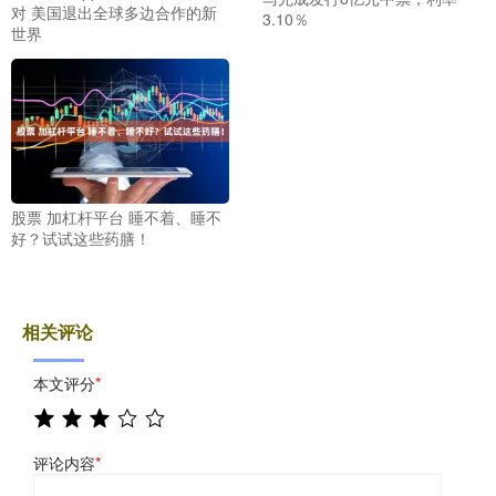
对 美国退出全球多边合作的新
3.10％
世界
股票 加杠杆平台 睡不着、睡不
好？试试这些药膳！
相关评论
本文评分
*
评论内容
*