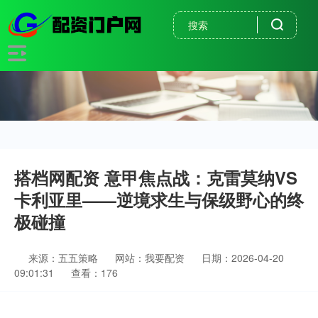
搭档网配资 意甲焦点战：克雷莫纳VS
卡利亚里——逆境求生与保级野心的终
极碰撞
来源：五五策略
网站：我要配资
日期：2026-04-20
09:01:31
查看：176