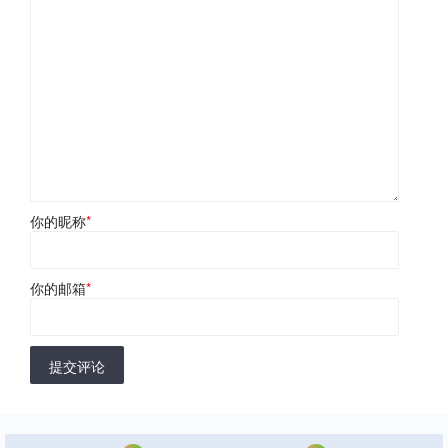
你的昵称
*
你的邮箱
*
提交评论