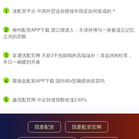
1
​涨配资平台 中国外贸这份硬核年报是如何炼成的？
2
​柳州配资APP下载 渡口摆渡人：天津孙博与一座被遗忘记忆
之河的苏醒
3
​富通优配官网 月薪3千也能喝的高端滋补！清远鸡炖松茸，
冬日一碗暖到开春
4
​聚操盘配资APP下载 国内有b型脑膜炎疫苗吗
5
​鑫优配官网 中证转债指数收涨2.63%
我要配资
我要配资官网