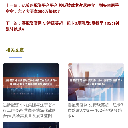
上一篇：
亿策略配资平台平台 控诉被成龙占尽便宜，到头来两手
空空，忘了大哥拿500万捧你？
下一篇：
喜配资官网 史诗级英超！纽卡3度落后3度扳平 102分钟
逆转绝杀4
相关文章
达麟配资 中核集团与辽宁省举
喜配资官网 史诗级英超！纽卡3
行工作会谈 共商央地深化战略
度落后3度扳平 102分钟逆转绝
合作 共绘高质量发展新蓝图
杀4