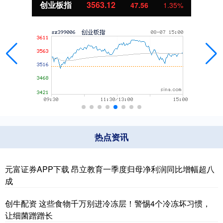
创业板指
3563.12
47.56
1.35%
热点资讯
元富证券APP下载 昂立教育一季度归母净利润同比增幅超八
成
创牛配资 这些食物千万别进冷冻层！警惕4个冷冻坏习惯，
让细菌蹭蹭长