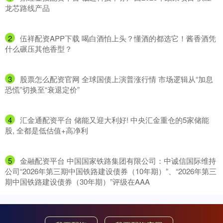
龙芯路线产品
2
​伍祥配资APP下载 喝白酒怕上头？懂酒的都选它！酱香酒凭
什么碾压其他香型？
3
​股票怎么配资官网 全球国债上演普涨行情 市场逻辑从“加息
恐慌”切换至“衰退定价”
4
​汇金通配资平台 储能又迎大利好! 中央汇金重仓的5家储能
股, 全都是低估值+高净利
5
​金融配资平台 中国国家铁路集团有限公司：中诚信国际维持
公司“2026年第三期中国铁路建设债券（10年期）”、“2026年第三
期中国铁路建设债券（30年期）”评级在AAA