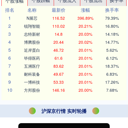
个股跌幅
个股流入
个股流出
换手率
个股涨幅
排名
名称
最新价
涨幅
换手率
1
N展芯
116.52
396.89%
79.39%
2
锐翔智能
110.02
20.21%
16.80%
3
志特新材
14.8
20.03%
14.18%
4
博腾股份
20.44
20.02%
14.77%
5
近岸蛋白
46.72
20.01%
5.62%
6
毕得医药
61.6
20.01%
6.12%
7
五洲医疗
83.62
20.01%
18.37%
8
耐科装备
49.67
20.01%
6.83%
9
一博科技
53.33
20.01%
17.26%
10
方邦股份
146.16
20.00%
7.68%
沪深京行情 实时轮播