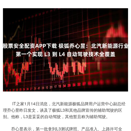
IT之家1月14日消息，北汽新能源极狐品牌用户运营中心副总经
理乔心昱昨日发文，谈及了极狐L3和其他品牌宣传的辅助驾驶的区
别。他称，L3是妥妥的自动驾驶，其他暂且称为辅助驾驶。
乔心昱表示，第一批拿到L3测试牌照、产品准入、上路许可全