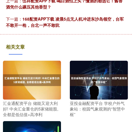
上一篇：
伍祥配资APP下载 喝白酒怕上头？懂酒的都选它！酱香
酒凭什么碾压其他香型？
下一篇：
168配资APP下载 凌晨5点无人机冲进东沙岛领空，台军
不敢开一枪，台北一声不敢吭
相关文章
汇金通配资平台 储能又迎大利
亚投金融配资平台 学校户外气
好! 中央汇金重仓的5家储能股,
象站：校园气象观测的“智慧中
全都是低估值+高净利
枢”