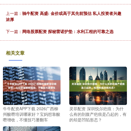
上一篇：
驰牛配资 高盛: 金价或高于其先前预估 私人投资者兴趣
浓厚
下一篇：
网络股票配资 探秘雷诺护垫：水利工程的可靠之选
相关文章
牛牛配资APP下载 2026广西柳
灵菲配资 深圳悦尔疤痕：为什
州酸嘢培训哪家好？宝妈想靠酸
么有的剖腹产疤痕是凸起的，有
嘢增收，不懂技巧屡翻车
的却是凹陷形态？