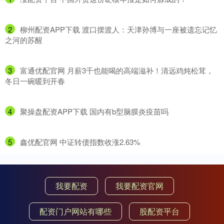
2
​柳州配资APP下载 渡口摆渡人：天津孙博与一座被遗忘记忆
之河的苏醒
3
​富通优配官网 月薪3千也能喝的高端滋补！清远鸡炖松茸，
冬日一碗暖到开春
4
​聚操盘配资APP下载 国内有b型脑膜炎疫苗吗
5
​鑫优配官网 中证转债指数收涨2.63%
我要配资
我要配资官网
配资门户网站有哪些
股配资平台