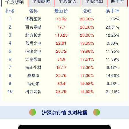
个股跌幅
个股流入
个股流出
换手率
个股涨幅
排名
名称
最新价
涨幅
换手率
1
毕得医药
73.92
20.00%
11.62%
2
百普赛斯
77.7
20.00%
23.31%
3
北方长龙
113.23
20.00%
12.25%
4
蓝盾光电
22.81
19.99%
0.58%
5
信濠光电
20.72
19.98%
11.95%
6
近岸蛋白
54.9
17.51%
11.39%
7
海正生材
12.17
17.36%
6.47%
8
晶华微
25.76
17.36%
14.66%
9
海达尔
82.4
15.58%
9.26%
10
科力装备
26.79
15.52%
21.15%
沪深京行情 实时轮播